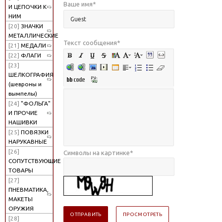
Ваше имя
*
И ЦЕПОЧКИ К
НИМ
[20]
ЗНАЧКИ
МЕТАЛЛИЧЕСКИЕ
Текст сообщения
*
[21]
МЕДАЛИ
[22]
ФЛАГИ
[23]
ШЕЛКОГРАФИЯ
(шевроны и
вымпелы)
[24]
"ФОЛЬГА"
И ПРОЧИЕ
НАШИВКИ
[25]
ПОВЯЗКИ
НАРУКАВНЫЕ
[26]
Символы на картинке
*
СОПУТСТВУЮЩИЕ
ТОВАРЫ
[27]
ПНЕВМАТИКА,
МАКЕТЫ
ОРУЖИЯ
[28]