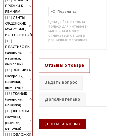
ПРЯЖКИ К
РЕМНЯМ
Поделиться
[14]
ЛЕНТЫ
Цена действительна
ОРДЕНСКИЕ
только для интернет-
МУАРОВЫЕ,
магазина и может
ВОП С ЛЕНТОЙ
отличаться от цен в
розничных магазинах
[15]
ПЛАСТИЗОЛЬ
(шевроны,
нашивки,
вымпелы)
Отзывы о товаре
[16]
ВЫШИВКА
(шевроны,
нашивки,
Задать вопрос
вымпелы)
[17]
ТКАНЫЕ
Дополнительно
(шевроны,
нашивки)
[18]
ЖЕТОНЫ
(жетоны,
резинки,
ОСТАВИТЬ ОТЗЫВ
цепочки)
[19]
ОБЛОЖКИ