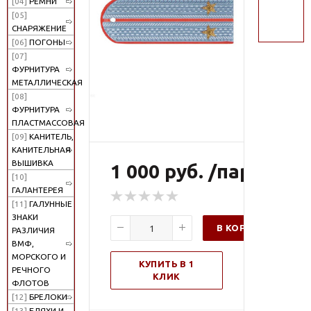
[04]
РЕМНИ
поиск
[05]
СНАРЯЖЕНИЕ
[06]
ПОГОНЫ
[07]
ФУРНИТУРА
МЕТАЛЛИЧЕСКАЯ
[08]
ФУРНИТУРА
ПЛАСТМАССОВАЯ
[09]
КАНИТЕЛЬ,
КАНИТЕЛЬНАЯ
ВЫШИВКА
1 000 руб. /пар
[10]
ГАЛАНТЕРЕЯ
[11]
ГАЛУННЫЕ
ЗНАКИ
В КОРЗИНУ
РАЗЛИЧИЯ
ВМФ,
МОРСКОГО И
КУПИТЬ В 1
РЕЧНОГО
КЛИК
ФЛОТОВ
[12]
БРЕЛОКИ
[13]
БЛЯХИ И