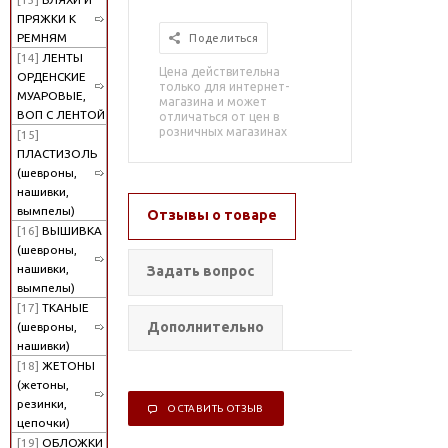
ПРЯЖКИ К
РЕМНЯМ
Поделиться
[14]
ЛЕНТЫ
Цена действительна
ОРДЕНСКИЕ
только для интернет-
МУАРОВЫЕ,
магазина и может
ВОП С ЛЕНТОЙ
отличаться от цен в
розничных магазинах
[15]
ПЛАСТИЗОЛЬ
(шевроны,
нашивки,
вымпелы)
Отзывы о товаре
[16]
ВЫШИВКА
(шевроны,
нашивки,
Задать вопрос
вымпелы)
[17]
ТКАНЫЕ
Дополнительно
(шевроны,
нашивки)
[18]
ЖЕТОНЫ
(жетоны,
резинки,
ОСТАВИТЬ ОТЗЫВ
цепочки)
[19]
ОБЛОЖКИ