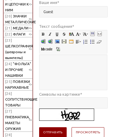
Ваше имя
*
И ЦЕПОЧКИ К
НИМ
[20]
ЗНАЧКИ
МЕТАЛЛИЧЕСКИЕ
Текст сообщения
*
[21]
МЕДАЛИ
[22]
ФЛАГИ
[23]
ШЕЛКОГРАФИЯ
(шевроны и
вымпелы)
[24]
"ФОЛЬГА"
И ПРОЧИЕ
НАШИВКИ
[25]
ПОВЯЗКИ
НАРУКАВНЫЕ
[26]
Символы на картинке
*
СОПУТСТВУЮЩИЕ
ТОВАРЫ
[27]
ПНЕВМАТИКА,
МАКЕТЫ
ОРУЖИЯ
[28]