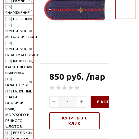
[04]
РЕМНИ
поиск
[05]
СНАРЯЖЕНИЕ
[06]
ПОГОНЫ
[07]
ФУРНИТУРА
МЕТАЛЛИЧЕСКАЯ
[08]
ФУРНИТУРА
ПЛАСТМАССОВАЯ
[09]
КАНИТЕЛЬ,
КАНИТЕЛЬНАЯ
ВЫШИВКА
850 руб. /пар
[10]
ГАЛАНТЕРЕЯ
[11]
ГАЛУННЫЕ
ЗНАКИ
В КОРЗИНУ
РАЗЛИЧИЯ
ВМФ,
МОРСКОГО И
КУПИТЬ В 1
РЕЧНОГО
КЛИК
ФЛОТОВ
[12]
БРЕЛОКИ
[13]
БЛЯХИ И