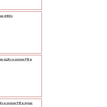
ми «НКК»
ми «ШК» и орлом РФ в
К» и орлом РФ в лучах