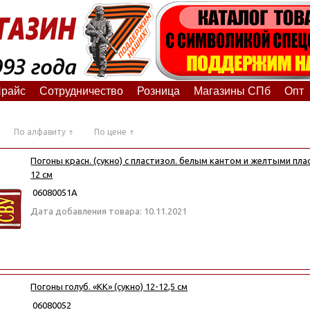
райс
Сотрудничество
Розница
Магазины СПб
Опт
По алфавиту
По цене
Погоны красн. (сукно) с пластизол. белым кантом и желтыми пла
12 см
06080051А
Дата добавления товара: 10.11.2021
Погоны голуб. «КК» (сукно) 12-12,5 см
06080052