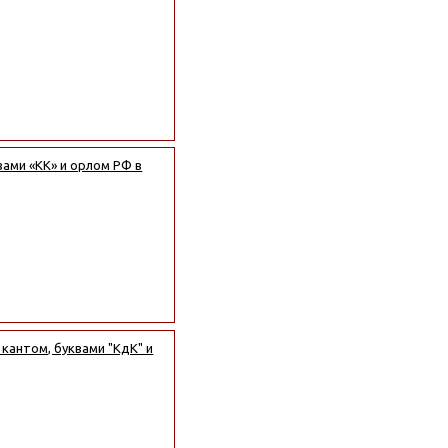
вами «КК» и орлом РФ в
 кантом, буквами "КдК" и