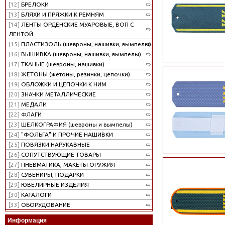
[12]
БРЕЛОКИ
[13]
БЛЯХИ И ПРЯЖКИ К РЕМНЯМ
[14]
ЛЕНТЫ ОРДЕНСКИЕ МУАРОВЫЕ, ВОП С
ЛЕНТОЙ
[15]
ПЛАСТИЗОЛЬ (шевроны, нашивки, вымпелы)
[16]
ВЫШИВКА (шевроны, нашивки, вымпелы)
[17]
ТКАНЫЕ (шевроны, нашивки)
[18]
ЖЕТОНЫ (жетоны, резинки, цепочки)
[19]
ОБЛОЖКИ И ЦЕПОЧКИ К НИМ
[20]
ЗНАЧКИ МЕТАЛЛИЧЕСКИЕ
[21]
МЕДАЛИ
[22]
ФЛАГИ
[23]
ШЕЛКОГРАФИЯ (шевроны и вымпелы)
[24]
"ФОЛЬГА" И ПРОЧИЕ НАШИВКИ
[25]
ПОВЯЗКИ НАРУКАВНЫЕ
[26]
СОПУТСТВУЮЩИЕ ТОВАРЫ
[27]
ПНЕВМАТИКА, МАКЕТЫ ОРУЖИЯ
[28]
СУВЕНИРЫ, ПОДАРКИ
[29]
ЮВЕЛИРНЫЕ ИЗДЕЛИЯ
[30]
КАТАЛОГИ
[33]
ОБОРУДОВАНИЕ
Информация