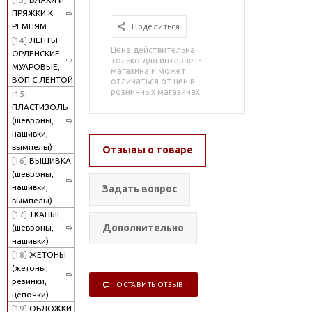
ПРЯЖКИ К
РЕМНЯМ
Поделиться
[14]
ЛЕНТЫ
Цена действительна
ОРДЕНСКИЕ
только для интернет-
МУАРОВЫЕ,
магазина и может
ВОП С ЛЕНТОЙ
отличаться от цен в
розничных магазинах
[15]
ПЛАСТИЗОЛЬ
(шевроны,
нашивки,
вымпелы)
Отзывы о товаре
[16]
ВЫШИВКА
(шевроны,
нашивки,
Задать вопрос
вымпелы)
[17]
ТКАНЫЕ
Дополнительно
(шевроны,
нашивки)
[18]
ЖЕТОНЫ
(жетоны,
резинки,
ОСТАВИТЬ ОТЗЫВ
цепочки)
[19]
ОБЛОЖКИ