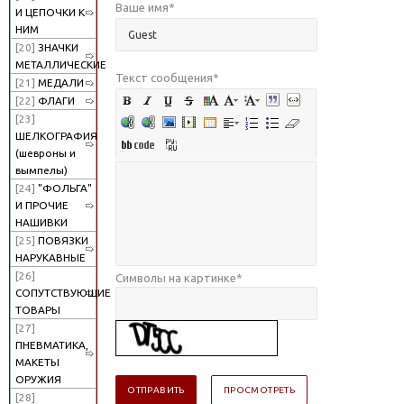
Ваше имя
*
И ЦЕПОЧКИ К
НИМ
[20]
ЗНАЧКИ
МЕТАЛЛИЧЕСКИЕ
Текст сообщения
*
[21]
МЕДАЛИ
[22]
ФЛАГИ
[23]
ШЕЛКОГРАФИЯ
(шевроны и
вымпелы)
[24]
"ФОЛЬГА"
И ПРОЧИЕ
НАШИВКИ
[25]
ПОВЯЗКИ
НАРУКАВНЫЕ
[26]
Символы на картинке
*
СОПУТСТВУЮЩИЕ
ТОВАРЫ
[27]
ПНЕВМАТИКА,
МАКЕТЫ
ОРУЖИЯ
[28]