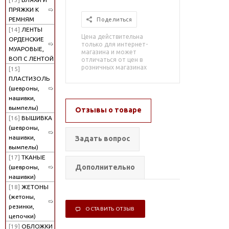
ПРЯЖКИ К
РЕМНЯМ
Поделиться
[14]
ЛЕНТЫ
Цена действительна
ОРДЕНСКИЕ
только для интернет-
МУАРОВЫЕ,
магазина и может
ВОП С ЛЕНТОЙ
отличаться от цен в
розничных магазинах
[15]
ПЛАСТИЗОЛЬ
(шевроны,
нашивки,
вымпелы)
Отзывы о товаре
[16]
ВЫШИВКА
(шевроны,
нашивки,
Задать вопрос
вымпелы)
[17]
ТКАНЫЕ
Дополнительно
(шевроны,
нашивки)
[18]
ЖЕТОНЫ
(жетоны,
резинки,
ОСТАВИТЬ ОТЗЫВ
цепочки)
[19]
ОБЛОЖКИ