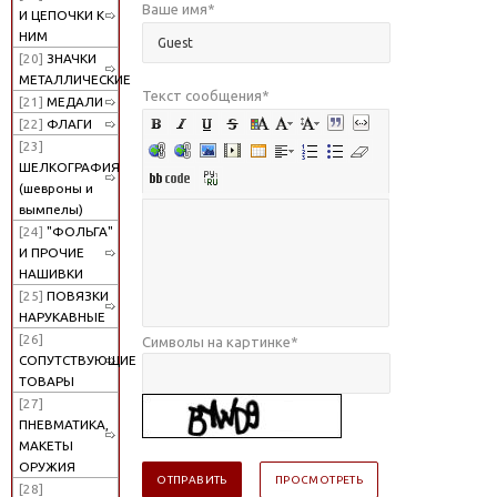
Ваше имя
*
И ЦЕПОЧКИ К
НИМ
[20]
ЗНАЧКИ
МЕТАЛЛИЧЕСКИЕ
Текст сообщения
*
[21]
МЕДАЛИ
[22]
ФЛАГИ
[23]
ШЕЛКОГРАФИЯ
(шевроны и
вымпелы)
[24]
"ФОЛЬГА"
И ПРОЧИЕ
НАШИВКИ
[25]
ПОВЯЗКИ
НАРУКАВНЫЕ
[26]
Символы на картинке
*
СОПУТСТВУЮЩИЕ
ТОВАРЫ
[27]
ПНЕВМАТИКА,
МАКЕТЫ
ОРУЖИЯ
[28]