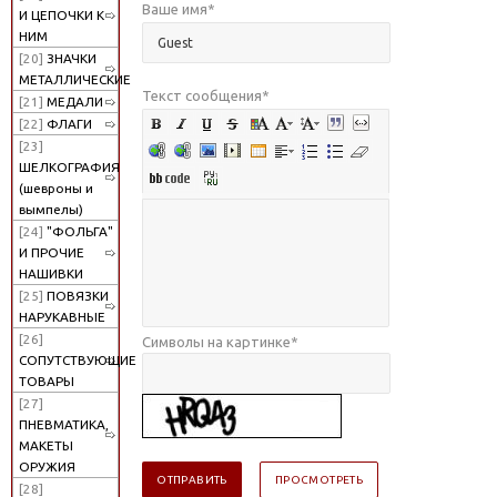
Ваше имя
*
И ЦЕПОЧКИ К
НИМ
[20]
ЗНАЧКИ
МЕТАЛЛИЧЕСКИЕ
Текст сообщения
*
[21]
МЕДАЛИ
[22]
ФЛАГИ
[23]
ШЕЛКОГРАФИЯ
(шевроны и
вымпелы)
[24]
"ФОЛЬГА"
И ПРОЧИЕ
НАШИВКИ
[25]
ПОВЯЗКИ
НАРУКАВНЫЕ
[26]
Символы на картинке
*
СОПУТСТВУЮЩИЕ
ТОВАРЫ
[27]
ПНЕВМАТИКА,
МАКЕТЫ
ОРУЖИЯ
[28]