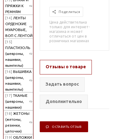
ПРЯЖКИ К
РЕМНЯМ
Поделиться
[14]
ЛЕНТЫ
Цена действительна
ОРДЕНСКИЕ
только для интернет-
МУАРОВЫЕ,
магазина и может
ВОП С ЛЕНТОЙ
отличаться от цен в
розничных магазинах
[15]
ПЛАСТИЗОЛЬ
(шевроны,
нашивки,
вымпелы)
Отзывы о товаре
[16]
ВЫШИВКА
(шевроны,
нашивки,
Задать вопрос
вымпелы)
[17]
ТКАНЫЕ
Дополнительно
(шевроны,
нашивки)
[18]
ЖЕТОНЫ
(жетоны,
резинки,
ОСТАВИТЬ ОТЗЫВ
цепочки)
[19]
ОБЛОЖКИ