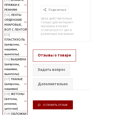
ПРЯЖКИ К
РЕМНЯМ
Поделиться
[14]
ЛЕНТЫ
Цена действительна
ОРДЕНСКИЕ
только для интернет-
МУАРОВЫЕ,
магазина и может
ВОП С ЛЕНТОЙ
отличаться от цен в
розничных магазинах
[15]
ПЛАСТИЗОЛЬ
(шевроны,
нашивки,
вымпелы)
Отзывы о товаре
[16]
ВЫШИВКА
(шевроны,
нашивки,
Задать вопрос
вымпелы)
[17]
ТКАНЫЕ
Дополнительно
(шевроны,
нашивки)
[18]
ЖЕТОНЫ
(жетоны,
резинки,
ОСТАВИТЬ ОТЗЫВ
цепочки)
[19]
ОБЛОЖКИ