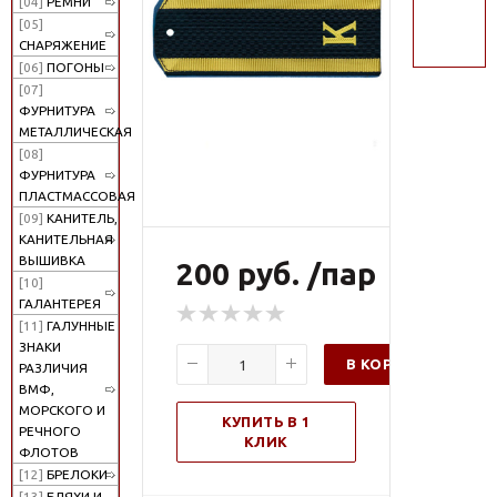
[04]
РЕМНИ
поиск
[05]
СНАРЯЖЕНИЕ
[06]
ПОГОНЫ
[07]
ФУРНИТУРА
МЕТАЛЛИЧЕСКАЯ
[08]
ФУРНИТУРА
ПЛАСТМАССОВАЯ
[09]
КАНИТЕЛЬ,
КАНИТЕЛЬНАЯ
ВЫШИВКА
200 руб. /пар
[10]
ГАЛАНТЕРЕЯ
[11]
ГАЛУННЫЕ
ЗНАКИ
В КОРЗИНУ
РАЗЛИЧИЯ
ВМФ,
МОРСКОГО И
КУПИТЬ В 1
РЕЧНОГО
КЛИК
ФЛОТОВ
[12]
БРЕЛОКИ
[13]
БЛЯХИ И