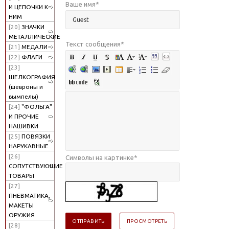
Ваше имя
*
И ЦЕПОЧКИ К
НИМ
[20]
ЗНАЧКИ
МЕТАЛЛИЧЕСКИЕ
Текст сообщения
*
[21]
МЕДАЛИ
[22]
ФЛАГИ
[23]
ШЕЛКОГРАФИЯ
(шевроны и
вымпелы)
[24]
"ФОЛЬГА"
И ПРОЧИЕ
НАШИВКИ
[25]
ПОВЯЗКИ
НАРУКАВНЫЕ
[26]
Символы на картинке
*
СОПУТСТВУЮЩИЕ
ТОВАРЫ
[27]
ПНЕВМАТИКА,
МАКЕТЫ
ОРУЖИЯ
[28]