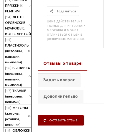
ПРЯЖКИ К
РЕМНЯМ
Поделиться
[14]
ЛЕНТЫ
Цена действительна
ОРДЕНСКИЕ
только для интернет-
МУАРОВЫЕ,
магазина и может
ВОП С ЛЕНТОЙ
отличаться от цен в
розничных магазинах
[15]
ПЛАСТИЗОЛЬ
(шевроны,
нашивки,
вымпелы)
Отзывы о товаре
[16]
ВЫШИВКА
(шевроны,
нашивки,
Задать вопрос
вымпелы)
[17]
ТКАНЫЕ
Дополнительно
(шевроны,
нашивки)
[18]
ЖЕТОНЫ
(жетоны,
резинки,
ОСТАВИТЬ ОТЗЫВ
цепочки)
[19]
ОБЛОЖКИ