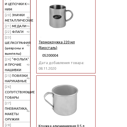
И ЦЕПОЧКИ К
НИМ
[20]
ЗНАЧКИ
МЕТАЛЛИЧЕСКИЕ
[21]
МЕДАЛИ
[22]
ФЛАГИ
[23]
Термокружка 220 мл
ШЕЛКОГРАФИЯ
(Биосталь)
(шевроны и
вымпелы)
05200004
[24]
"ФОЛЬГА"
Дата добавления товара:
И ПРОЧИЕ
08.11.2020
НАШИВКИ
[25]
ПОВЯЗКИ
НАРУКАВНЫЕ
[26]
СОПУТСТВУЮЩИЕ
ТОВАРЫ
[27]
ПНЕВМАТИКА,
МАКЕТЫ
ОРУЖИЯ
[28]
Кружка алюминиевая 0.5 л