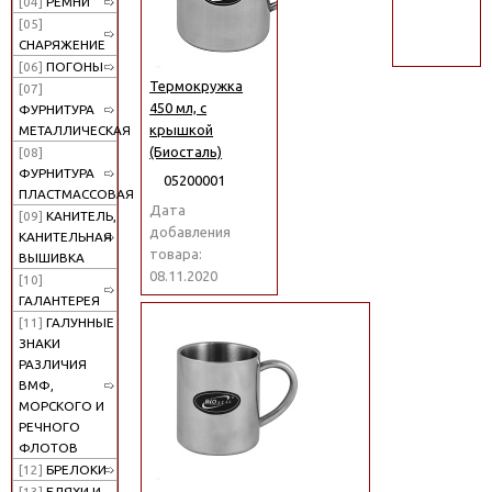
[04]
РЕМНИ
поиск
[05]
СНАРЯЖЕНИЕ
[06]
ПОГОНЫ
Термокружка
[07]
450 мл, с
ФУРНИТУРА
крышкой
МЕТАЛЛИЧЕСКАЯ
(Биосталь)
[08]
ФУРНИТУРА
05200001
ПЛАСТМАССОВАЯ
Дата
[09]
КАНИТЕЛЬ,
добавления
КАНИТЕЛЬНАЯ
товара:
ВЫШИВКА
08.11.2020
[10]
ГАЛАНТЕРЕЯ
[11]
ГАЛУННЫЕ
ЗНАКИ
РАЗЛИЧИЯ
ВМФ,
МОРСКОГО И
РЕЧНОГО
ФЛОТОВ
[12]
БРЕЛОКИ
[13]
БЛЯХИ И