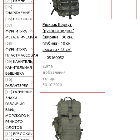
[04]
РЕМНИ
поиск
[05]
СНАРЯЖЕНИЕ
[06]
ПОГОНЫ
Рюкзак Беркут
[07]
"русская цифра"
ФУРНИТУРА
(ширина - 30 см,
МЕТАЛЛИЧЕСКАЯ
глубина - 10 см,
[08]
высота - 45 см)
ФУРНИТУРА
ПЛАСТМАССОВАЯ
05160052
[09]
КАНИТЕЛЬ,
Дата
КАНИТЕЛЬНАЯ
добавления
ВЫШИВКА
товара:
[10]
30.10.2020
ГАЛАНТЕРЕЯ
[11]
ГАЛУННЫЕ
ЗНАКИ
РАЗЛИЧИЯ
ВМФ,
МОРСКОГО И
РЕЧНОГО
ФЛОТОВ
[12]
БРЕЛОКИ
[13]
БЛЯХИ И