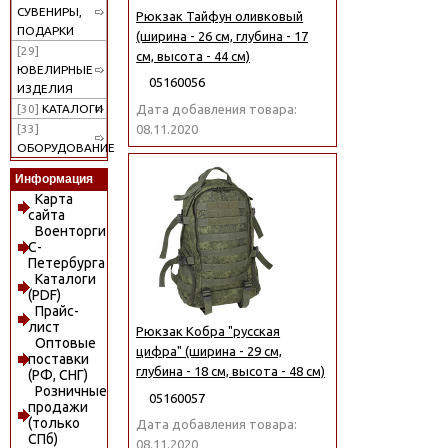
СУВЕНИРЫ,
Рюкзак Тайфун оливковый
ПОДАРКИ
(ширина - 26 см, глубина - 17
[29]
см, высота - 44 см)
ЮВЕЛИРНЫЕ
05160056
ИЗДЕЛИЯ
Дата добавления товара:
[30]
КАТАЛОГИ
08.11.2020
[33]
ОБОРУДОВАНИЕ
Информация
Карта
сайта
Военторги
С-
Петербурга
Каталоги
(PDF)
Прайс-
лист
Рюкзак Кобра "русская
Оптовые
цифра" (ширина - 29 см,
поставки
глубина - 18 см, высота - 48 см)
(РФ, СНГ)
Розничные
05160057
продажи
(только
Дата добавления товара:
СПб)
08.11.2020