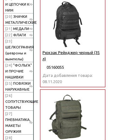
И ЦЕПОЧКИ К
НИМ
[20]
ЗНАЧКИ
МЕТАЛЛИЧЕСКИЕ
[21]
МЕДАЛИ
[22]
ФЛАГИ
[23]
ШЕЛКОГРАФИЯ
Рюкзак Рейнджер черный (35
(шевроны и
л)
вымпелы)
[24]
"ФОЛЬГА"
05160055
И ПРОЧИЕ
Дата добавления товара:
НАШИВКИ
08.11.2020
[25]
ПОВЯЗКИ
НАРУКАВНЫЕ
[26]
СОПУТСТВУЮЩИЕ
ТОВАРЫ
[27]
ПНЕВМАТИКА,
МАКЕТЫ
ОРУЖИЯ
[28]