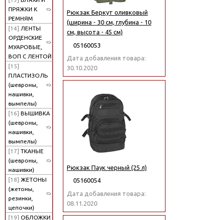
ПРЯЖКИ К
Рюкзак Беркут оливковый
РЕМНЯМ
(ширина - 30 см, глубина - 10
[14]
ЛЕНТЫ
см, высота - 45 см)
ОРДЕНСКИЕ
05160053
МУАРОВЫЕ,
ВОП С ЛЕНТОЙ
Дата добавления товара:
[15]
30.10.2020
ПЛАСТИЗОЛЬ
(шевроны,
нашивки,
вымпелы)
[16]
ВЫШИВКА
(шевроны,
нашивки,
вымпелы)
[17]
ТКАНЫЕ
(шевроны,
Рюкзак Паук черный (25 л)
нашивки)
[18]
ЖЕТОНЫ
05160054
(жетоны,
Дата добавления товара:
резинки,
08.11.2020
цепочки)
[19]
ОБЛОЖКИ