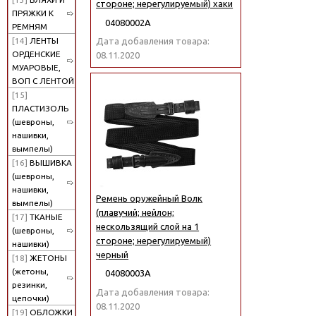
стороне; нерегулируемый) хаки
ПРЯЖКИ К
04080002А
РЕМНЯМ
[14]
ЛЕНТЫ
Дата добавления товара:
ОРДЕНСКИЕ
08.11.2020
МУАРОВЫЕ,
ВОП С ЛЕНТОЙ
[15]
ПЛАСТИЗОЛЬ
(шевроны,
нашивки,
вымпелы)
[16]
ВЫШИВКА
(шевроны,
нашивки,
Ремень оружейный Волк
вымпелы)
(плавучий; нейлон;
[17]
ТКАНЫЕ
нескользящий слой на 1
(шевроны,
стороне; нерегулируемый)
нашивки)
черный
[18]
ЖЕТОНЫ
(жетоны,
04080003А
резинки,
Дата добавления товара:
цепочки)
08.11.2020
[19]
ОБЛОЖКИ