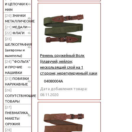
И ЦЕПОЧКИ К
НИМ
[20]
ЗНАЧКИ
МЕТАЛЛИЧЕСКИЕ
[21]
МЕДАЛИ
[22]
ФЛАГИ
[23]
ШЕЛКОГРАФИЯ
(шевроны и
Ремень оружейный Волк
вымпелы)
(плавучий; нейлон;
[24]
"ФОЛЬГА"
И ПРОЧИЕ
нескользящий слой на 1
НАШИВКИ
стороне; нерегулируемый) хаки
[25]
ПОВЯЗКИ
04080004А
НАРУКАВНЫЕ
Дата добавления товара:
[26]
08.11.2020
СОПУТСТВУЮЩИЕ
ТОВАРЫ
[27]
ПНЕВМАТИКА,
МАКЕТЫ
ОРУЖИЯ
[28]