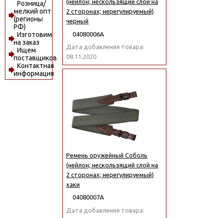
(нейлон; нескользящий слой на
Розница/
мелкий опт
2 сторонах; нерегулируемый)
(регионы
черный
РФ)
04080006А
Изготовим
на заказ
Дата добавления товара:
Ищем
08.11.2020
поставщиков
Контактная
информация
Ремень оружейный Соболь
(нейлон; нескользящий слой на
2 сторонах; нерегулируемый)
хаки
04080007А
Дата добавления товара: