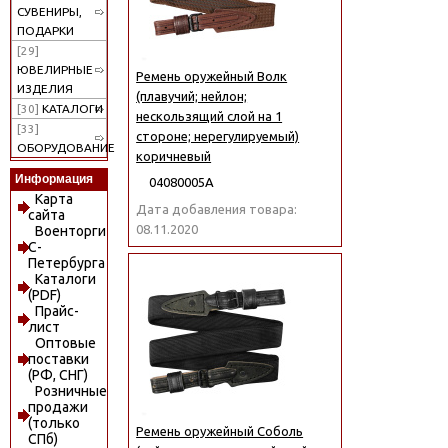
СУВЕНИРЫ,
ПОДАРКИ
[29]
ЮВЕЛИРНЫЕ
Ремень оружейный Волк
ИЗДЕЛИЯ
(плавучий; нейлон;
[30]
КАТАЛОГИ
нескользящий слой на 1
[33]
стороне; нерегулируемый)
ОБОРУДОВАНИЕ
коричневый
Информация
04080005А
Карта
Дата добавления товара:
сайта
08.11.2020
Военторги
С-
Петербурга
Каталоги
(PDF)
Прайс-
лист
Оптовые
поставки
(РФ, СНГ)
Розничные
продажи
(только
Ремень оружейный Соболь
СПб)