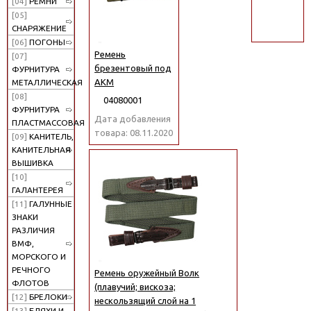
[04]
РЕМНИ
поиск
[05]
СНАРЯЖЕНИЕ
[06]
ПОГОНЫ
Ремень
[07]
брезентовый под
ФУРНИТУРА
АКМ
МЕТАЛЛИЧЕСКАЯ
[08]
04080001
ФУРНИТУРА
Дата добавления
ПЛАСТМАССОВАЯ
товара: 08.11.2020
[09]
КАНИТЕЛЬ,
КАНИТЕЛЬНАЯ
ВЫШИВКА
[10]
ГАЛАНТЕРЕЯ
[11]
ГАЛУННЫЕ
ЗНАКИ
РАЗЛИЧИЯ
ВМФ,
МОРСКОГО И
РЕЧНОГО
Ремень оружейный Волк
ФЛОТОВ
(плавучий; вискоза;
[12]
БРЕЛОКИ
нескользящий слой на 1
[13]
БЛЯХИ И