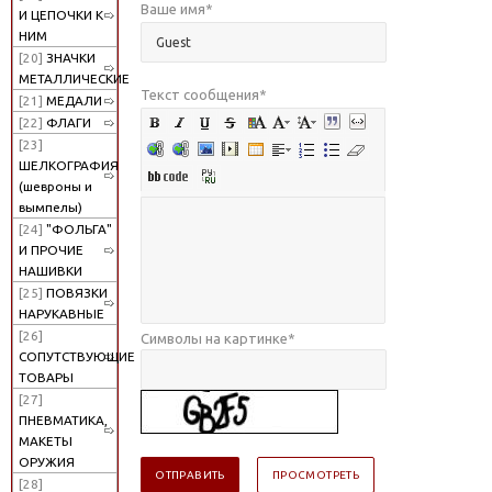
Ваше имя
*
И ЦЕПОЧКИ К
НИМ
[20]
ЗНАЧКИ
МЕТАЛЛИЧЕСКИЕ
Текст сообщения
*
[21]
МЕДАЛИ
[22]
ФЛАГИ
[23]
ШЕЛКОГРАФИЯ
(шевроны и
вымпелы)
[24]
"ФОЛЬГА"
И ПРОЧИЕ
НАШИВКИ
[25]
ПОВЯЗКИ
НАРУКАВНЫЕ
[26]
Символы на картинке
*
СОПУТСТВУЮЩИЕ
ТОВАРЫ
[27]
ПНЕВМАТИКА,
МАКЕТЫ
ОРУЖИЯ
[28]