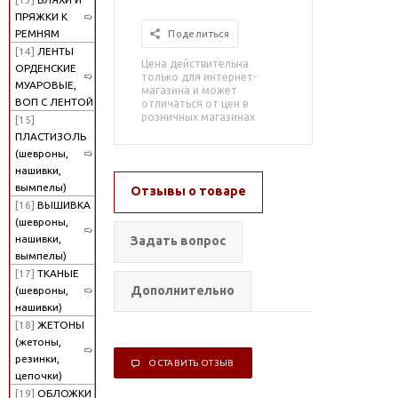
ПРЯЖКИ К
РЕМНЯМ
Поделиться
[14]
ЛЕНТЫ
Цена действительна
ОРДЕНСКИЕ
только для интернет-
МУАРОВЫЕ,
магазина и может
ВОП С ЛЕНТОЙ
отличаться от цен в
розничных магазинах
[15]
ПЛАСТИЗОЛЬ
(шевроны,
нашивки,
вымпелы)
Отзывы о товаре
[16]
ВЫШИВКА
(шевроны,
нашивки,
Задать вопрос
вымпелы)
[17]
ТКАНЫЕ
Дополнительно
(шевроны,
нашивки)
[18]
ЖЕТОНЫ
(жетоны,
резинки,
ОСТАВИТЬ ОТЗЫВ
цепочки)
[19]
ОБЛОЖКИ