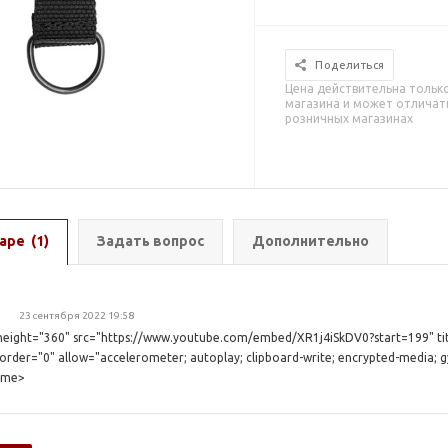
Поделиться
Цена действительна тольк
магазина и может отличать
розничных магазинах
аре
(1)
Задать вопрос
Дополнительно
23 сентября 2022 19:58
height="360" src="https://www.youtube.com/embed/XR1j4iSkDV0?start=199" t
der="0" allow="accelerometer; autoplay; clipboard-write; encrypted-media; gy
rame>