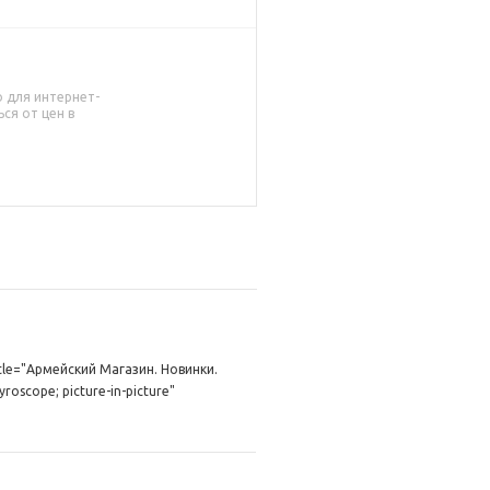
о для интернет-
ся от цен в
itle="Армейский Магазин. Новинки.
roscope; picture-in-picture"