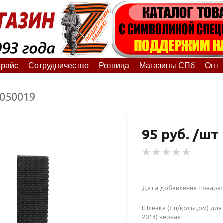
райс
Сотрудничество
Розница
Магазины СПб
Опт
4050019
95 руб. /шт
Дата добавления товара: 
Шлевка (с п/кольцом) для
2013) черная