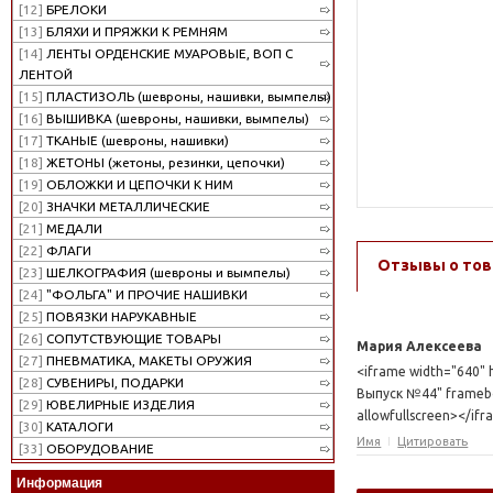
[12]
БРЕЛОКИ
[13]
БЛЯХИ И ПРЯЖКИ К РЕМНЯМ
[14]
ЛЕНТЫ ОРДЕНСКИЕ МУАРОВЫЕ, ВОП С
ЛЕНТОЙ
[15]
ПЛАСТИЗОЛЬ (шевроны, нашивки, вымпелы)
[16]
ВЫШИВКА (шевроны, нашивки, вымпелы)
[17]
ТКАНЫЕ (шевроны, нашивки)
[18]
ЖЕТОНЫ (жетоны, резинки, цепочки)
[19]
ОБЛОЖКИ И ЦЕПОЧКИ К НИМ
[20]
ЗНАЧКИ МЕТАЛЛИЧЕСКИЕ
[21]
МЕДАЛИ
[22]
ФЛАГИ
Отзывы о тов
[23]
ШЕЛКОГРАФИЯ (шевроны и вымпелы)
[24]
"ФОЛЬГА" И ПРОЧИЕ НАШИВКИ
[25]
ПОВЯЗКИ НАРУКАВНЫЕ
[26]
СОПУТСТВУЮЩИЕ ТОВАРЫ
Мария Алексеева
[27]
ПНЕВМАТИКА, МАКЕТЫ ОРУЖИЯ
<iframe width="640" 
[28]
СУВЕНИРЫ, ПОДАРКИ
Выпуск №44" framebor
[29]
ЮВЕЛИРНЫЕ ИЗДЕЛИЯ
allowfullscreen></if
[30]
КАТАЛОГИ
Имя
Цитировать
[33]
ОБОРУДОВАНИЕ
Информация