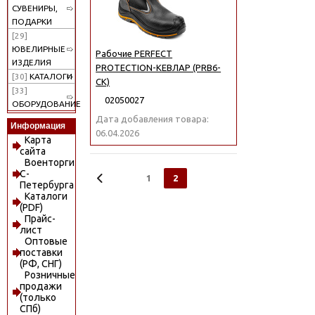
СУВЕНИРЫ,
ПОДАРКИ
[29]
ЮВЕЛИРНЫЕ
Рабочие PERFECT
ИЗДЕЛИЯ
PROTECTION-КЕВЛАР (PRB6-
[30]
КАТАЛОГИ
CK)
[33]
02050027
ОБОРУДОВАНИЕ
Дата добавления товара:
Информация
06.04.2026
Карта
сайта
Военторги
С-
1
2
Петербурга
Каталоги
(PDF)
Прайс-
лист
Оптовые
поставки
(РФ, СНГ)
Розничные
продажи
(только
СПб)