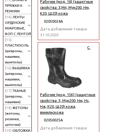
Рабочие (мод. 16) (защитные
ПРЯЖКИ К
свойства: З,Мп, Мун200, Нм,
РЕМНЯМ
К20, Щ20) кожа
[14]
ЛЕНТЫ
02050024А
ОРДЕНСКИЕ
МУАРОВЫЕ,
Дата добавления товара:
ВОП С ЛЕНТОЙ
31.10.2020
[15]
ПЛАСТИЗОЛЬ
С.
(шевроны,
нашивки,
вымпелы)
[16]
ВЫШИВКА
(шевроны,
нашивки,
вымпелы)
[17]
ТКАНЫЕ
Рабочие (мод. 15К) (защитные
(шевроны,
свойства: З, Мун200, Нм, Нс,
нашивки)
Нж, К20, Щ20) кожа,
[18]
ЖЕТОНЫ
винилискожа
(жетоны,
резинки,
02050025А
цепочки)
Дата добавления товара:
[19]
ОБЛОЖКИ