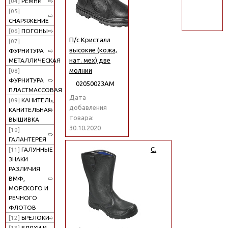
[04]
РЕМНИ
поиск
[05]
СНАРЯЖЕНИЕ
[06]
ПОГОНЫ
П/с Кристалл
[07]
высокие (кожа,
ФУРНИТУРА
нат. мех) две
МЕТАЛЛИЧЕСКАЯ
молнии
[08]
ФУРНИТУРА
02050023АМ
ПЛАСТМАССОВАЯ
Дата
[09]
КАНИТЕЛЬ,
добавления
КАНИТЕЛЬНАЯ
товара:
ВЫШИВКА
30.10.2020
[10]
ГАЛАНТЕРЕЯ
С.
[11]
ГАЛУННЫЕ
ЗНАКИ
РАЗЛИЧИЯ
ВМФ,
МОРСКОГО И
РЕЧНОГО
ФЛОТОВ
[12]
БРЕЛОКИ
[13]
БЛЯХИ И