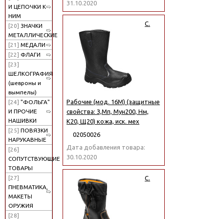
31.10.2020
И ЦЕПОЧКИ К
НИМ
С.
[20]
ЗНАЧКИ
МЕТАЛЛИЧЕСКИЕ
[21]
МЕДАЛИ
[22]
ФЛАГИ
[23]
ШЕЛКОГРАФИЯ
(шевроны и
вымпелы)
Рабочие (мод. 16М) (защитные
[24]
"ФОЛЬГА"
И ПРОЧИЕ
свойства: З,Мп, Мун200, Нм,
НАШИВКИ
К20, Щ20) кожа, иск. мех
[25]
ПОВЯЗКИ
02050026
НАРУКАВНЫЕ
Дата добавления товара:
[26]
30.10.2020
СОПУТСТВУЮЩИЕ
ТОВАРЫ
С.
[27]
ПНЕВМАТИКА,
МАКЕТЫ
ОРУЖИЯ
[28]