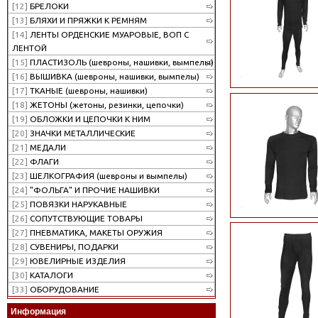
[12]
БРЕЛОКИ
[13]
БЛЯХИ И ПРЯЖКИ К РЕМНЯМ
[14]
ЛЕНТЫ ОРДЕНСКИЕ МУАРОВЫЕ, ВОП С
ЛЕНТОЙ
[15]
ПЛАСТИЗОЛЬ (шевроны, нашивки, вымпелы)
[16]
ВЫШИВКА (шевроны, нашивки, вымпелы)
[17]
ТКАНЫЕ (шевроны, нашивки)
[18]
ЖЕТОНЫ (жетоны, резинки, цепочки)
[19]
ОБЛОЖКИ И ЦЕПОЧКИ К НИМ
[20]
ЗНАЧКИ МЕТАЛЛИЧЕСКИЕ
[21]
МЕДАЛИ
[22]
ФЛАГИ
[23]
ШЕЛКОГРАФИЯ (шевроны и вымпелы)
[24]
"ФОЛЬГА" И ПРОЧИЕ НАШИВКИ
[25]
ПОВЯЗКИ НАРУКАВНЫЕ
[26]
СОПУТСТВУЮЩИЕ ТОВАРЫ
[27]
ПНЕВМАТИКА, МАКЕТЫ ОРУЖИЯ
[28]
СУВЕНИРЫ, ПОДАРКИ
[29]
ЮВЕЛИРНЫЕ ИЗДЕЛИЯ
[30]
КАТАЛОГИ
[33]
ОБОРУДОВАНИЕ
Информация