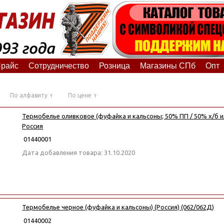
райс
Сотрудничество
Розница
Магазины СПб
Опт
По алфавиту
По цене
Термобелье оливковое (фуфайка и кальсоны; 50% ПП / 50% х/б и
Россия
01440001
Дата добавления товара: 31.10.2020
Термобелье черное (фуфайка и кальсоны) (Россия) (062/062Д)
01440002