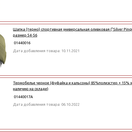
Шапка (термо) спортивная универсальная оливковая ("Silver Pinqu
размер 54-56
01440016
Дата добавления товара: 10.11.2021
Термобелье черное (фуфайка и кальсоны) 85%полиэстер + 15% х
наличию на складе)
01440017А
Дата добавления товара: 06.10.2022