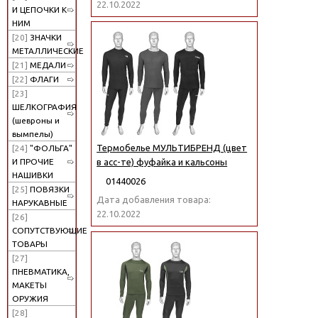
22.10.2022
И ЦЕПОЧКИ К
НИМ
[20]
ЗНАЧКИ
МЕТАЛЛИЧЕСКИЕ
[21]
МЕДАЛИ
[22]
ФЛАГИ
[23]
ШЕЛКОГРАФИЯ
(шевроны и
вымпелы)
Термобелье МУЛЬТИБРЕНД (цвет
[24]
"ФОЛЬГА"
И ПРОЧИЕ
в асс-те) фуфайка и кальсоны
НАШИВКИ
01440026
[25]
ПОВЯЗКИ
Дата добавления товара:
НАРУКАВНЫЕ
22.10.2022
[26]
СОПУТСТВУЮЩИЕ
ТОВАРЫ
[27]
ПНЕВМАТИКА,
МАКЕТЫ
ОРУЖИЯ
[28]