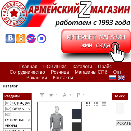
Главная
НОВИНКИ
Каталоги
Прайс
Сотрудничество
Розница
Магазины СПб
Опт
Вакансии
Контакты
Каталог
Разделы
Поиск
[01]
ОДЕЖДА
[02]
ОБУВЬ
[03]
ГОЛОВНЫЕ
ИСКАТ
УБОРЫ
Расшир