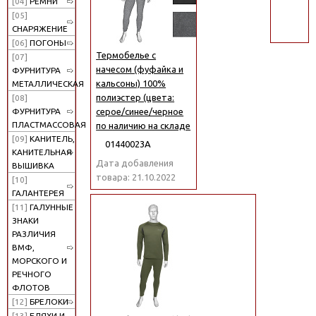
[04]
РЕМНИ
поиск
[05]
СНАРЯЖЕНИЕ
[06]
ПОГОНЫ
Термобелье с
[07]
начесом (фуфайка и
ФУРНИТУРА
кальсоны) 100%
МЕТАЛЛИЧЕСКАЯ
полиэстер (цвета:
[08]
серое/синее/черное
ФУРНИТУРА
ПЛАСТМАССОВАЯ
по наличию на складе
[09]
КАНИТЕЛЬ,
01440023А
КАНИТЕЛЬНАЯ
Дата добавления
ВЫШИВКА
товара: 21.10.2022
[10]
ГАЛАНТЕРЕЯ
[11]
ГАЛУННЫЕ
ЗНАКИ
РАЗЛИЧИЯ
ВМФ,
МОРСКОГО И
РЕЧНОГО
ФЛОТОВ
[12]
БРЕЛОКИ
[13]
БЛЯХИ И