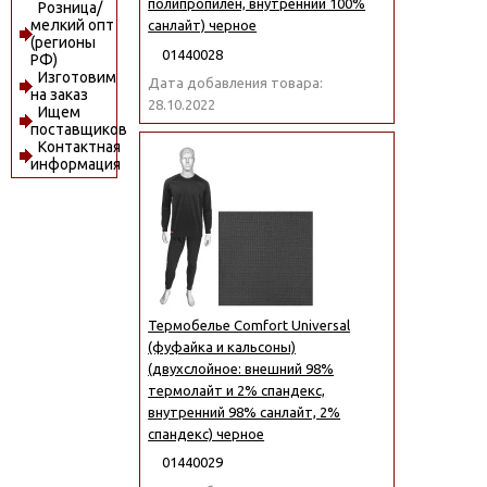
полипропилен, внутренний 100%
Розница/
мелкий опт
санлайт) черное
(регионы
01440028
РФ)
Изготовим
Дата добавления товара:
на заказ
28.10.2022
Ищем
поставщиков
Контактная
информация
Термобелье Comfort Universal
(фуфайка и кальсоны)
(двухслойное: внешний 98%
термолайт и 2% спандекс,
внутренний 98% санлайт, 2%
спандекс) черное
01440029