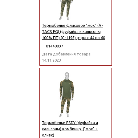
Термобелье флисовое "мох" (A-
TACS FG) (фуфайка и кальсоны;
100% ПП) (С-1195) р-ры с 44 по 60
01440037
Дата добавления товара:
14.11.2023
Термобелье ESDY (фуфайка и
кальсоны) комбинир. ("мох" +
оливк)