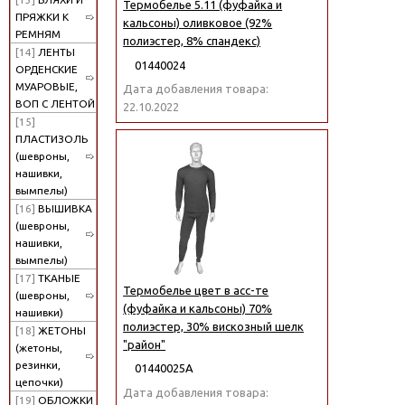
Термобелье 5.11 (фуфайка и
ПРЯЖКИ К
кальсоны) оливковое (92%
РЕМНЯМ
полиэстер, 8% спандекс)
[14]
ЛЕНТЫ
01440024
ОРДЕНСКИЕ
МУАРОВЫЕ,
Дата добавления товара:
ВОП С ЛЕНТОЙ
22.10.2022
[15]
ПЛАСТИЗОЛЬ
(шевроны,
нашивки,
вымпелы)
[16]
ВЫШИВКА
(шевроны,
нашивки,
вымпелы)
[17]
ТКАНЫЕ
Термобелье цвет в асс-те
(шевроны,
(фуфайка и кальсоны) 70%
нашивки)
полиэстер, 30% вискозный шелк
[18]
ЖЕТОНЫ
"район"
(жетоны,
резинки,
01440025А
цепочки)
Дата добавления товара:
[19]
ОБЛОЖКИ