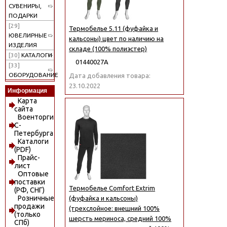
СУВЕНИРЫ,
ПОДАРКИ
[29]
Термобелье 5.11 (фуфайка и
ЮВЕЛИРНЫЕ
кальсоны) цвет по наличию на
ИЗДЕЛИЯ
складе (100% полиэстер)
[30]
КАТАЛОГИ
01440027А
[33]
ОБОРУДОВАНИЕ
Дата добавления товара:
23.10.2022
Информация
Карта
сайта
Военторги
С-
Петербурга
Каталоги
(PDF)
Прайс-
лист
Оптовые
поставки
Термобелье Comfort Extrim
(РФ, СНГ)
Розничные
(фуфайка и кальсоны)
продажи
(трехслойное: внешний 100%
(только
шерсть мериноса, средний 100%
СПб)