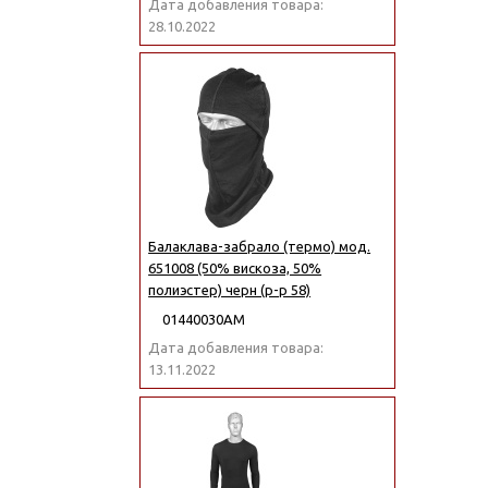
Дата добавления товара:
28.10.2022
Балаклава-забрало (термо) мод.
651008 (50% вискоза, 50%
полиэстер) черн (р-р 58)
01440030АМ
Дата добавления товара:
13.11.2022